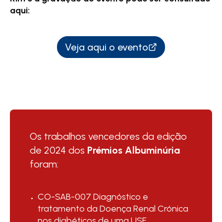
aqui:
Veja aqui o evento
Os trabalhos vencedores da edição
de 2024 dos
Prémios Albuminúria
foram:
CO-SAB-007 Diagnóstico e
tratamento da Doença Renal Crónica
nos diabéticos de uma USF