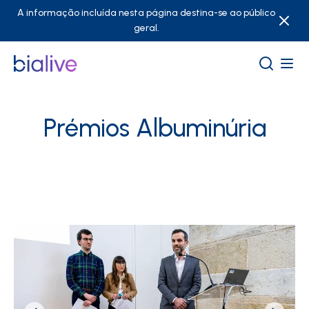
A informação incluída nesta página destina-se ao público
geral.
Prémios Albuminúria