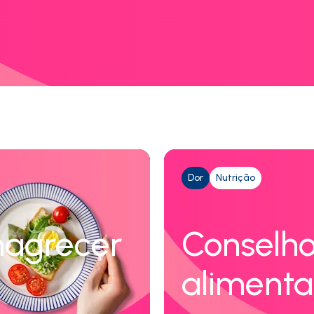
Dor
Nutrição
magrecer
Conselho
aliment