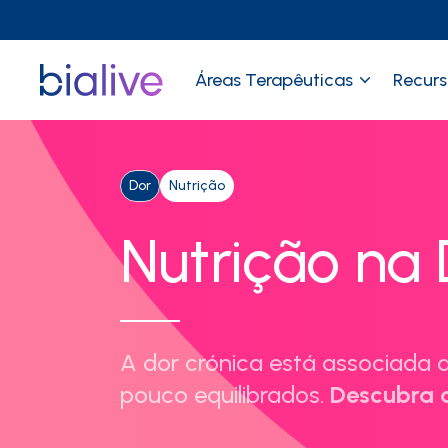
Áreas Terapêuticas
Recurs
Dor
Nutrição
Nutrição na
A dor crónica está associada a
pouco equilibrados.
Descubra d