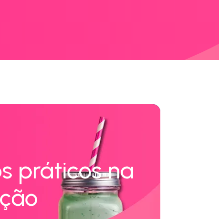
s práticos na
ação