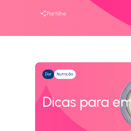
Partilhe
Dor
Nutrição
Dicas para e