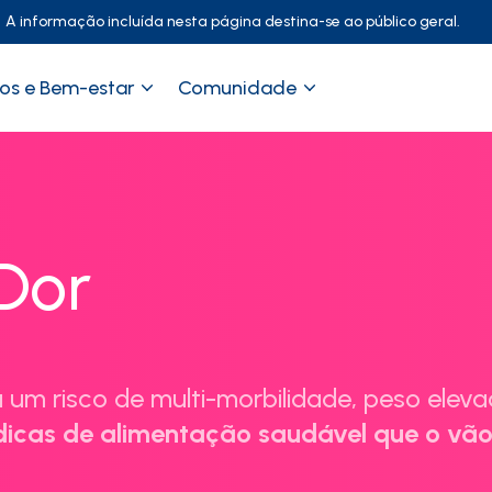
A informação incluída nesta página destina-se ao público geral.
os e Bem-estar
Comunidade
 Dor
 um risco de multi-morbilidade, peso elev
icas de alimentação saudável que o vão